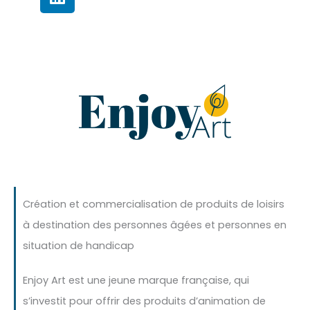
i
n
k
e
d
i
n
Création et commercialisation de produits de loisirs
à destination des personnes âgées et personnes en
situation de handicap
Enjoy Art est une jeune marque française, qui
s’investit pour offrir des produits d’animation de