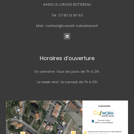
44430 LE LOROUX BOTTEREAU
Tel : 07 83 13 90 63
Mail : contact@cowork-notredame.fr
L
i
n
k
e
d
i
n
Horaires d’ouverture
En semaine : tous les jours de 7h à 21h
Le week-end : le samedi de 7h à 21h