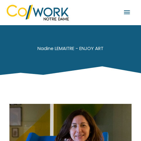
Aller
Men
au
prin
contenu
Nadine LEMAITRE - ENJOY ART