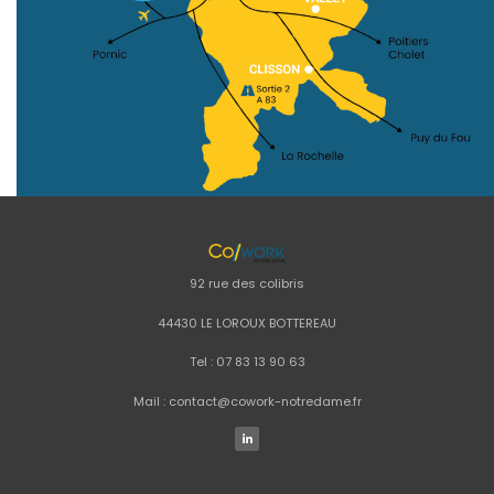
92 rue des colibris
44430 LE LOROUX BOTTEREAU
Tel : 07 83 13 90 63
Mail : contact@cowork-notredame.fr
L
i
n
k
e
d
i